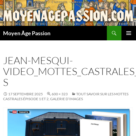
Aller
au
contenu
Recherche
Moyen Âge Passion
MENU
PRINCI
JEAN-MESQUI-
VIDEO_MOTTES_CASTRALES
S
17 SEPTEMBRE 2025
600 × 323
TOUT SAVOIR SUR LES MOTTES
CASTRALES ÉPISODE 1 ET 2, GALERIE D’IMAGES