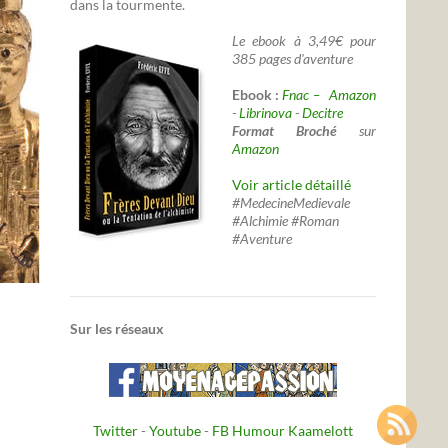
dans la tourmente.
Le ebook à 3,49€ pour
385 pages d'aventure
Ebook :
Fnac –
Amazon
-
Librinova
-
Decitre
Format Broché
sur
Amazon
Voir article détaillé
#MedecineMedievale
#Alchimie #Roman
#Aventure
Sur les réseaux
Twitter
-
Youtube
-
FB Humour Kaamelott