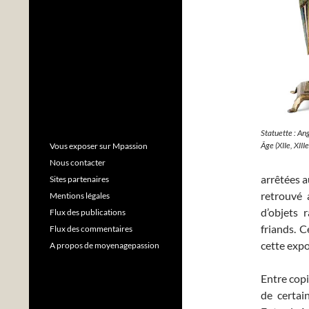
Statuette : An
Âge (XIIe, XIIIe
Vous exposer sur Mpassion
Nous contacter
arrêtées a
Sites partenaires
retrouvé 
Mentions légales
d’objets 
Flux des publications
friands. C
Flux des commentaires
cette exp
A propos de moyenagepassion
Entre copi
de certain