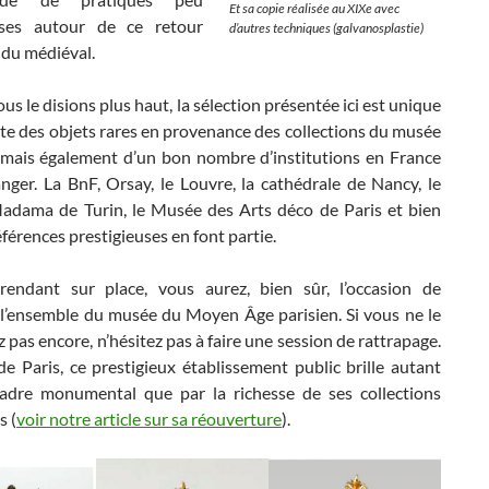
Et sa copie réalisée au XIXe avec
uses autour de ce retour
d’autres techniques (galvanosplastie)
 du médiéval.
 le disions plus haut, la sélection présentée ici est unique
te des objets rares en provenance des collections du musée
 mais également d’un bon nombre d’institutions en France
anger. La BnF, Orsay, le Louvre, la cathédrale de Nancy, le
adama de Turin, le Musée des Arts déco de Paris et bien
éférences prestigieuses en font partie.
endant sur place, vous aurez, bien sûr, l’occasion de
 l’ensemble du musée du Moyen Âge parisien. Si vous ne le
 pas encore, n’hésitez pas à faire une session de rattrapage.
e Paris, ce prestigieux établissement public brille autant
adre monumental que par la richesse de ses collections
s (
voir notre article sur sa réouverture
).