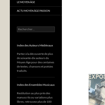
LE MOYEN ÂGE
ACTU MOYEN ÂGE PASSION
Rechercher :
Index des Auteurs Médiévaux
Partez à la découverte de plus
de soixante-dix auteurs du
Moyen Âge pour des centaines
de textes, chansons et poésies
traduits.
Index des Ensembles Musicaux
Restitution au plus près des
manuscrits ou variations plus
libres, retrouvez plus de 100