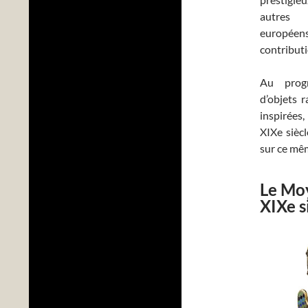
autres 
européen
contributi
Au prog
d’objets 
inspirées,
XIXe siècl
sur ce mêm
Le Moy
XIXe s