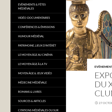
EVÈNEMENTS & FÊTES
MÉDIÉVALES
VIDÉO-DOCUMENTAIRES
CONFÉRENCES & ÉMISSIONS
HUMOUR MÉDIÉVAL
PATRIMOINE, LIEUX D’INTÉRÊT
LE MOYEN ÂGE AU CINÉMA
LE MOYEN ÂGE À LA TV
EVÈNEMENTS
EXP
MOYEN ÂGE & JEUX VIDÉO
DU X
MÉDECINE MÉDIÉVALE
CLU
ROMANS & LIVRES
SOURCES & ARTICLES
27 OCTO
CITATIONS MÉDIÉVALES OU SUR