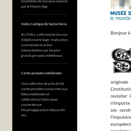
ensembles de musique inspirés
par le Moyen Âge.
Index Cantigas de Santa Maria
Bonjour à 
Au XIVe s, culte marial à la cour
d’Alphonse le Sage : traduction,
commentaires & leur
interprétation par les plus
grands groupes médiévaux.
Cartes postales médiévales
original
Une collection de près de 60
L’institut
cartes postales consacrées aux
fêtes médiévales et
revisite
célébrations historiques
n’importe 
couvertes par
ses cend
Moyenagepassion depuis dix
ans.
l’impul
europée
prestigi