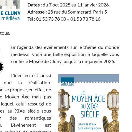
Dates
: du 7 oct 2025 au 11 janvier 2026.
Adresse
: 28 rue du Sommerard, Paris 5
Tél : 01 53 73 78 00 – 01 53 73 78 16
tous,
ur l’agenda des événements sur le thème du monde
médiéval, voilà une belle exposition à laquelle vous
confie le Musée de Cluny jusqu’à la mi-janvier 2026.
L’idée en est aussi
e que la réalisation.
ion se propose, en effet, de
r le Moyen Âge mais pas
lequel, celui ressurgi de
res au XIXe siècle sous
sion des romantiques
ns. L’événement est
eux puisque de nombreux