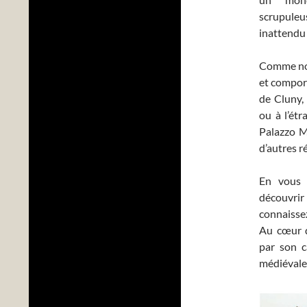
scrupule
inattendu
Comme nous
et compor
de Cluny,
ou à l’étr
Palazzo M
d’autres r
En vous r
découvrir
connaissez
Au cœur d
par son c
médiévale