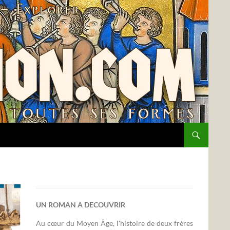
UN ROMAN A DECOUVRIR
Au cœur du Moyen Âge, l'histoire de deux frères