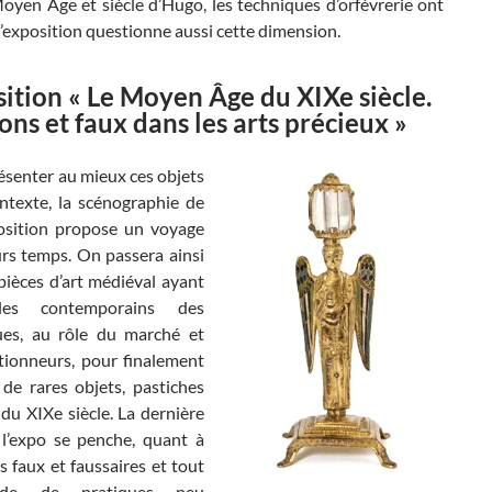
oyen Âge et siècle d’Hugo, les techniques d’orfèvrerie ont
l’exposition questionne aussi cette dimension.
sition « Le Moyen Âge du XIXe siècle.
ons et faux dans les arts précieux »
ésenter au mieux ces objets
ontexte, la scénographie de
osition propose un voyage
urs temps. On passera ainsi
pièces d’art médiéval ayant
 les contemporains des
es, au rôle du marché et
ctionneurs, pour finalement
 de rares objets, pastiches
du XIXe siècle. La dernière
 l’expo se penche, quant à
les faux et faussaires et tout
de de pratiques peu