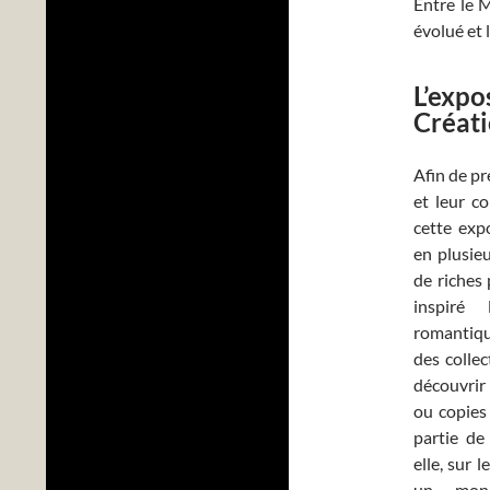
Entre le M
évolué et 
L’expo
Créati
Afin de pr
et leur c
cette exp
en plusie
de riches 
inspiré
romantiqu
des colle
découvrir
ou copies 
partie de
elle, sur 
un mon