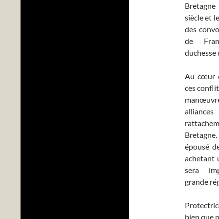
Bretagn
siècle et l
des convo
de Fran
duchesse 
Au cœur d
ces confli
manœuvr
alliance
rattachem
Bretagne. 
épousé de
achetant 
sera i
grande rég
Protectric
bien que n