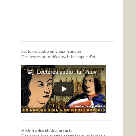
Lectures audio en vieux français
Des textes pour découvrir la langue d'oïl.
Histoire des châteaux forts
Des premières mottes castrales au XVe siècle