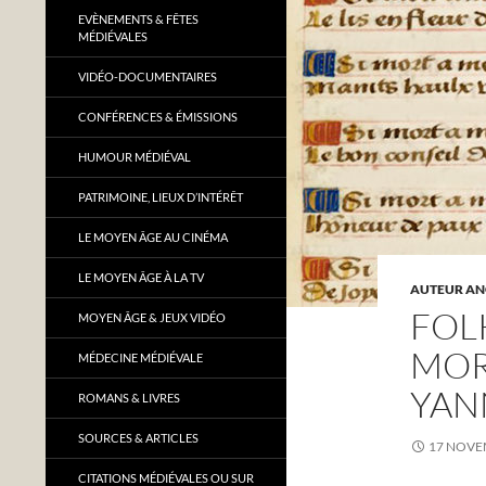
EVÈNEMENTS & FÊTES
MÉDIÉVALES
VIDÉO-DOCUMENTAIRES
CONFÉRENCES & ÉMISSIONS
HUMOUR MÉDIÉVAL
PATRIMOINE, LIEUX D’INTÉRÊT
LE MOYEN ÂGE AU CINÉMA
LE MOYEN ÂGE À LA TV
AUTEUR A
FOLK
MOYEN ÂGE & JEUX VIDÉO
MOR
MÉDECINE MÉDIÉVALE
YAN
ROMANS & LIVRES
SOURCES & ARTICLES
17 NOVE
CITATIONS MÉDIÉVALES OU SUR