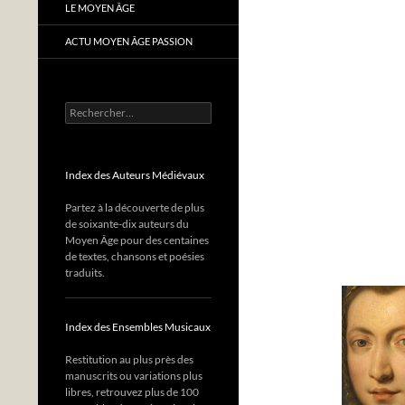
LE MOYEN ÂGE
ACTU MOYEN ÂGE PASSION
Rechercher :
Index des Auteurs Médiévaux
Partez à la découverte de plus
de soixante-dix auteurs du
Moyen Âge pour des centaines
de textes, chansons et poésies
traduits.
Index des Ensembles Musicaux
Restitution au plus près des
manuscrits ou variations plus
libres, retrouvez plus de 100