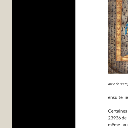
Anne de Bretag
ensuite li
Certaines
23936 de l
même aus