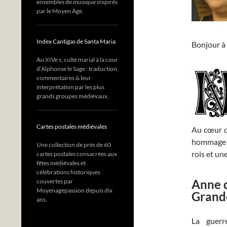
ensembles de musique inspirés
par le Moyen Âge.
Index Cantigas de Santa Maria
Bonjour à 
Au XIVe s, culte marial à la cour
d’Alphonse le Sage : traduction,
commentaires & leur
interprétation par les plus
grands groupes médiévaux.
Cartes postales médiévales
Au cœur d
hommage à
Une collection de près de 60
rois et un
cartes postales consacrées aux
fêtes médiévales et
célébrations historiques
Anne 
couvertes par
Moyenagepassion depuis dix
Grande
ans.
La guerr