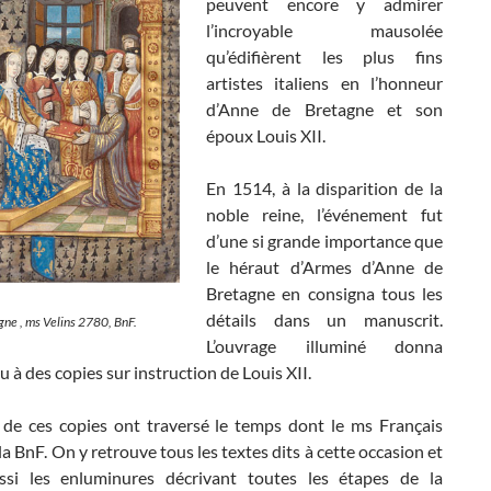
peuvent encore y admirer
l’incroyable mausolée
qu’édifièrent les plus fins
artistes italiens en l’honneur
d’Anne de Bretagne et son
époux Louis XII.
En 1514, à la disparition de la
noble reine, l’événement fut
d’une si grande importance que
le héraut d’Armes d’Anne de
Bretagne en consigna tous les
détails dans un manuscrit.
ne , ms Velins 2780, BnF.
L’ouvrage illuminé donna
eu à des copies sur instruction de Louis XII.
 de ces copies ont traversé le temps dont le ms Français
a BnF. On y retrouve tous les textes dits à cette occasion et
si les enluminures décrivant toutes les étapes de la