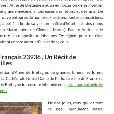
nne ) Anne de Bretagne a aussi eu l’occasion de se montrer
 grande mécène, amoureuses des lettres et des arts. De
a trouve entourée de nombreux artistes, poètes et musiciens.
t
a été à la fin de sa vie son maître d’hôtel mais des noms
an Marot (père de Clément Marot), Fauste Andrelin de
encore le compositeur Johannes Ockeghem pour ne citer
vitent encore autour d’elle et de sa cour.
Français 23936 , Un Récit de
illes
arition d’Anne de Bretagne, de grandes funérailles furent
 la Cathédrale Notre-Dame de Paris. La reine de France et
de Bretagne fut ensuite inhumée en la
basilique cathédrale
enis
.
De nos jours, ceux qui visitent
ce beau monument classé