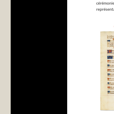
cérémonie
représenta