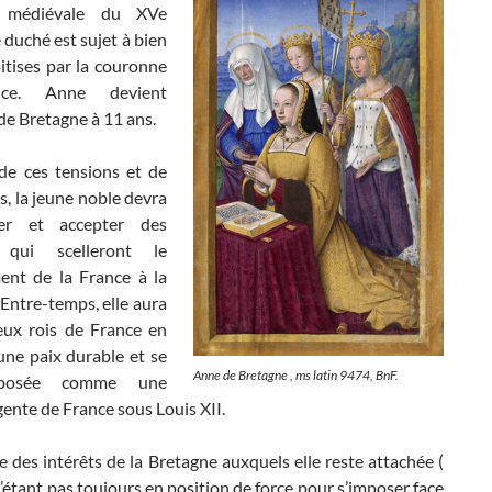
e médiévale du XVe
e duché est sujet à bien
itises par la couronne
ce. Anne devient
de Bretagne à 11 ans.
e ces tensions et de
ts, la jeune noble devra
er et accepter des
s qui scelleront le
ent de la France à la
Entre-temps, elle aura
ux rois de France en
une paix durable et se
Anne de Bretagne , ms latin 9474, BnF.
mposée comme une
ente de France sous Louis XII.
e des intérêts de la Bretagne auxquels elle reste attachée (
’étant pas toujours en position de force pour s’imposer face