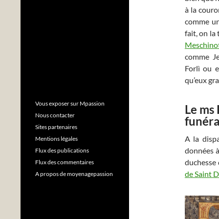
à la couro
comme une
fait, on l
Meschino
comme Je
Forlì ou 
qu’eux gra
Vous exposer sur Mpassion
Le ms 
Nous contacter
funéra
Sites partenaires
A la disp
Mentions légales
données à
Flux des publications
duchesse 
Flux des commentaires
de Saint D
A propos de moyenagepassion