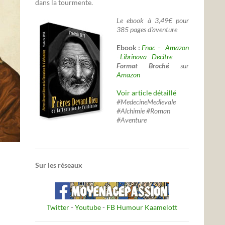
dans la tourmente.
Le ebook à 3,49€ pour
385 pages d'aventure
Ebook :
Fnac –
Amazon
-
Librinova
-
Decitre
Format Broché
sur
Amazon
Voir article détaillé
#MedecineMedievale
#Alchimie #Roman
#Aventure
Sur les réseaux
Twitter
-
Youtube
-
FB Humour Kaamelott