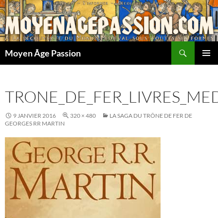
Aller
au
contenu
Recherche
Moyen Âge Passion
MENU
PRINCI
TRONE_DE_FER_LIVRES_MED
9 JANVIER 2016
320 × 480
LA SAGA DU TRÔNE DE FER DE
GEORGES RR MARTIN