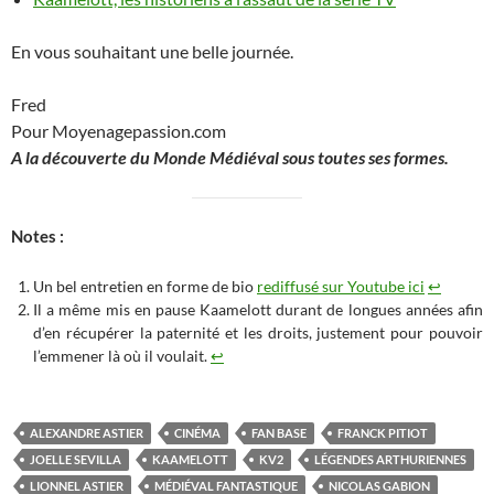
En vous souhaitant une belle journée.
Fred
Pour Moyenagepassion.com
A la découverte du Monde Médiéval sous toutes ses formes.
Notes :
Un bel entretien en forme de bio
rediffusé sur Youtube ici
↩︎
Il a même mis en pause Kaamelott durant de longues années afin
d’en récupérer la paternité et les droits, justement pour pouvoir
l’emmener là où il voulait.
↩︎
ALEXANDRE ASTIER
CINÉMA
FAN BASE
FRANCK PITIOT
JOELLE SEVILLA
KAAMELOTT
KV2
LÉGENDES ARTHURIENNES
LIONNEL ASTIER
MÉDIÉVAL FANTASTIQUE
NICOLAS GABION