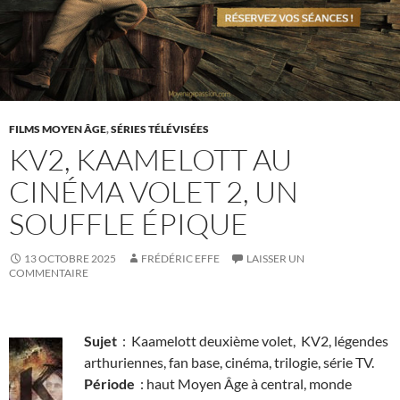
FILMS MOYEN ÂGE
,
SÉRIES TÉLÉVISÉES
KV2, KAAMELOTT AU
CINÉMA VOLET 2, UN
SOUFFLE ÉPIQUE
13 OCTOBRE 2025
FRÉDÉRIC EFFE
LAISSER UN
COMMENTAIRE
Sujet
: Kaamelott deuxième volet, KV2, légendes
arthuriennes, fan base, cinéma, trilogie, série TV.
Période
: haut Moyen Âge à central, monde