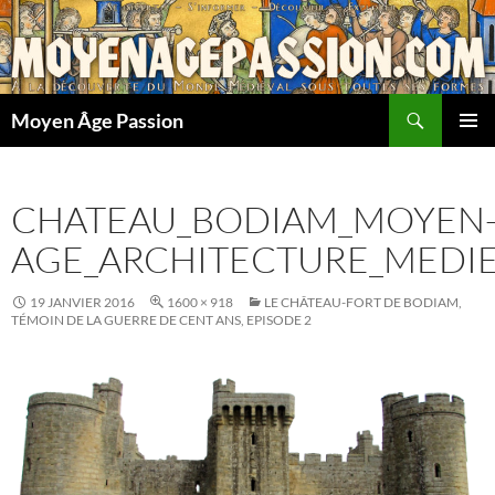
Aller
au
contenu
Recherche
Moyen Âge Passion
MENU
PRINCI
CHATEAU_BODIAM_MOYEN
AGE_ARCHITECTURE_MEDI
19 JANVIER 2016
1600 × 918
LE CHÂTEAU-FORT DE BODIAM,
TÉMOIN DE LA GUERRE DE CENT ANS, EPISODE 2