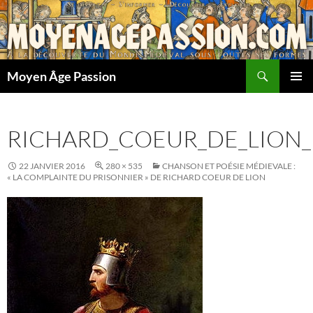
Aller
au
contenu
Recherche
Moyen Âge Passion
MENU
PRINCI
RICHARD_COEUR_DE_LION
22 JANVIER 2016
280 × 535
CHANSON ET POÉSIE MÉDIEVALE :
« LA COMPLAINTE DU PRISONNIER » DE RICHARD COEUR DE LION