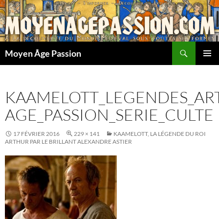
Aller
au
contenu
Recherche
Moyen Âge Passion
MENU
PRINCI
KAAMELOTT_LEGENDES_AR
AGE_PASSION_SERIE_CULTE
17 FÉVRIER 2016
229 × 141
KAAMELOTT, LA LÉGENDE DU ROI
ARTHUR PAR LE BRILLANT ALEXANDRE ASTIER