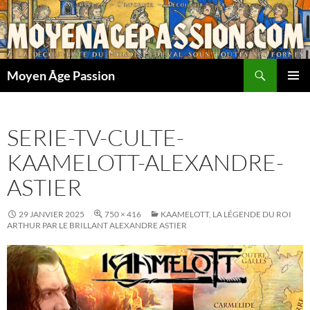
Aller
au
contenu
Recherche
Moyen Âge Passion
MENU
PRINCI
SERIE-TV-CULTE-
KAAMELOTT-ALEXANDRE-
ASTIER
29 JANVIER 2025
750 × 416
KAAMELOTT, LA LÉGENDE DU ROI
ARTHUR PAR LE BRILLANT ALEXANDRE ASTIER