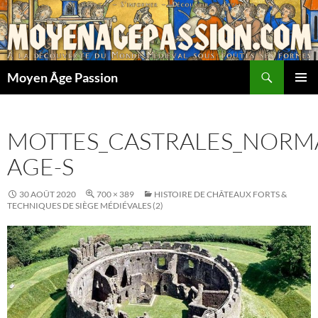
Aller
au
contenu
Recherche
Moyen Âge Passion
MENU
PRINCI
MOTTES_CASTRALES_NORM
AGE-S
30 AOÛT 2020
700 × 389
HISTOIRE DE CHÂTEAUX FORTS &
TECHNIQUES DE SIÈGE MÉDIÉVALES (2)