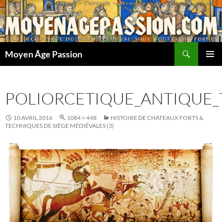
Aller
au
contenu
Recherche
Moyen Âge Passion
MENU
PRINCI
POLIORCETIQUE_ANTIQUE_
10 AVRIL 2016
1084 × 448
HISTOIRE DE CHÂTEAUX FORTS &
TECHNIQUES DE SIÈGE MÉDIÉVALES (3)