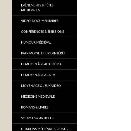
EVÈNEMENTS & FÊTES
MÉDIÉVALES
VIDÉO-DOCUMENTAIRES
CONFÉRENCES & ÉMISSIONS
HUMOUR MÉDIÉVAL
PATRIMOINE, LIEUX D’INTÉRÊT
LE MOYEN ÂGE AU CINÉMA
LE MOYEN ÂGE À LA TV
MOYEN ÂGE & JEUX VIDÉO
MÉDECINE MÉDIÉVALE
ROMANS & LIVRES
SOURCES & ARTICLES
CITATIONS MÉDIÉVALES OU SUR