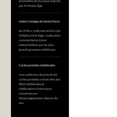
ensembles de musique inspirés
par le Moyen Âge.
Index Cantigas de Santa Maria
Au XIVe s, culte marial à la cour
d’Alphonse le Sage : traduction,
commentaires & leur
interprétation par les plus
grands groupes médiévaux.
Cartes postales médiévales
Une collection de près de 60
cartes postales consacrées aux
fêtes médiévales et
célébrations historiques
couvertes par
Moyenagepassion depuis dix
ans.