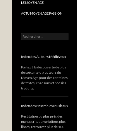
LE MOYEN ÂGE
ACTU MOYEN ÂGE PASSION
Rechercher :
Index des Auteurs Médiévaux
Partez à la découverte de plus
de soixante-dix auteurs du
Moyen Âge pour des centaines
de textes, chansons et poésies
traduits.
Index des Ensembles Musicaux
Restitution au plus près des
manuscrits ou variations plus
libres, retrouvez plus de 100