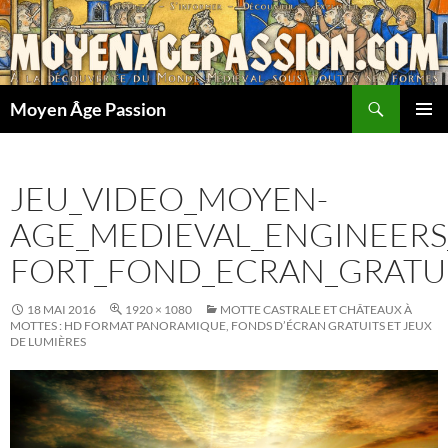
Aller
au
contenu
Recherche
Moyen Âge Passion
MENU
PRINCI
JEU_VIDEO_MOYEN-
AGE_MEDIEVAL_ENGINEERS
FORT_FOND_ECRAN_GRATU
18 MAI 2016
1920 × 1080
MOTTE CASTRALE ET CHÂTEAUX À
MOTTES : HD FORMAT PANORAMIQUE, FONDS D’ÉCRAN GRATUITS ET JEUX
DE LUMIÈRES