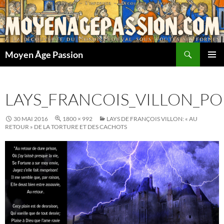
Aller
au
contenu
Recherche
Moyen Âge Passion
MENU
PRINCI
LAYS_FRANCOIS_VILLON_P
30 MAI 2016
1800 × 992
LAYS DE FRANÇOIS VILLON: « AU
RETOUR » DE LA TORTURE ET DES CACHOTS