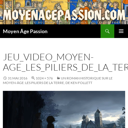
Aller
au
contenu
Recherche
Moyen Âge Passion
MENU
PRINCI
JEU_VIDEO_MOYEN-
AGE_LES_PILIERS_DE_LA_T
31 MAI 2016
1024 × 576
UN ROMAN HISTORIQUE SUR LE
MOYEN-ÂGE: LES PILIERS DE LA TERRE, DE KEN FOLLETT