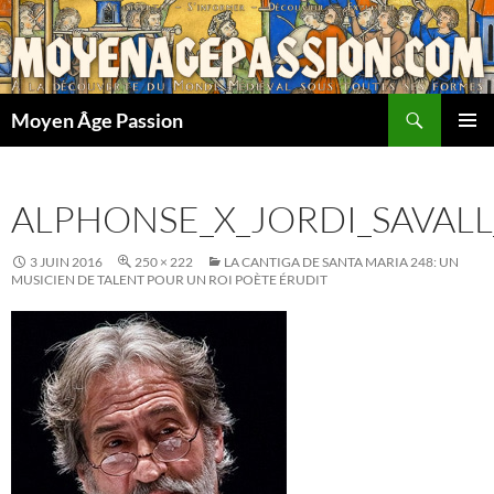
Aller
au
contenu
Recherche
Moyen Âge Passion
MENU
PRINCI
ALPHONSE_X_JORDI_SAVAL
3 JUIN 2016
250 × 222
LA CANTIGA DE SANTA MARIA 248: UN
MUSICIEN DE TALENT POUR UN ROI POÈTE ÉRUDIT