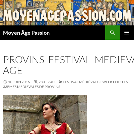
Aller
au
contenu
Recherche
Moyen Âge Passion
MENU
PRINCI
PROVINS_FESTIVAL_MEDIEV
AGE
10 JUIN 2016
280 × 340
FESTIVAL MÉDIÉVAL CE WEEK END: LES
33ÈMES MÉDIÉVALES DE PROVINS