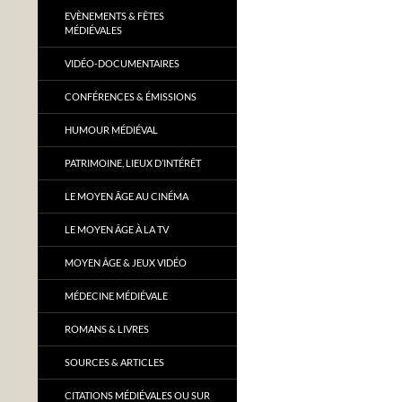
EVÈNEMENTS & FÊTES
MÉDIÉVALES
VIDÉO-DOCUMENTAIRES
CONFÉRENCES & ÉMISSIONS
HUMOUR MÉDIÉVAL
PATRIMOINE, LIEUX D’INTÉRÊT
LE MOYEN ÂGE AU CINÉMA
LE MOYEN ÂGE À LA TV
MOYEN ÂGE & JEUX VIDÉO
MÉDECINE MÉDIÉVALE
ROMANS & LIVRES
SOURCES & ARTICLES
CITATIONS MÉDIÉVALES OU SUR