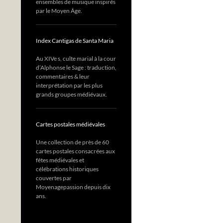
ensembles de musique inspirés
par le Moyen Âge.
Index Cantigas de Santa Maria
Au XIVe s, culte marial à la cour
d’Alphonse le Sage : traduction,
commentaires & leur
interprétation par les plus
grands groupes médiévaux.
Cartes postales médiévales
Une collection de près de 60
cartes postales consacrées aux
fêtes médiévales et
célébrations historiques
couvertes par
Moyenagepassion depuis dix
ans.