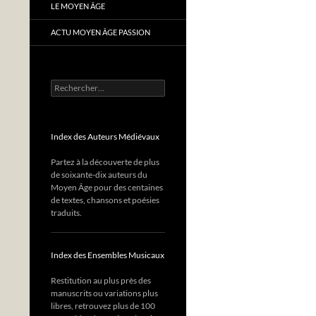
LE MOYEN ÂGE
ACTU MOYEN ÂGE PASSION
Rechercher :
Index des Auteurs Médiévaux
Partez à la découverte de plus
de soixante-dix auteurs du
Moyen Âge pour des centaines
de textes, chansons et poésies
traduits.
Index des Ensembles Musicaux
Restitution au plus près des
manuscrits ou variations plus
libres, retrouvez plus de 100