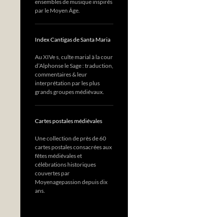
ensembles de musique inspirés
par le Moyen Âge.
Index Cantigas de Santa Maria
Au XIVe s, culte marial à la cour
d’Alphonse le Sage : traduction,
commentaires & leur
interprétation par les plus
grands groupes médiévaux.
Cartes postales médiévales
Une collection de près de 60
cartes postales consacrées aux
fêtes médiévales et
célébrations historiques
couvertes par
Moyenagepassion depuis dix
ans.