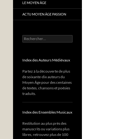
LE MOYEN ÂGE
ACTU MOYEN ÂGE PASSION
Rechercher :
Index des Auteurs Médiévaux
Partez à la découverte de plus
de soixante-dix auteurs du
Moyen Âge pour des centaines
de textes, chansons et poésies
traduits.
Index des Ensembles Musicaux
Restitution au plus près des
manuscrits ou variations plus
libres, retrouvez plus de 100