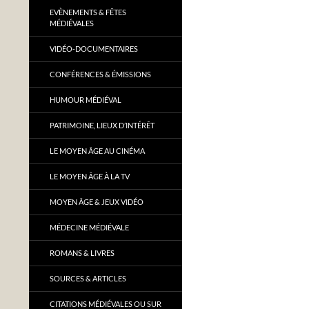
EVÈNEMENTS & FÊTES
MÉDIÉVALES
VIDÉO-DOCUMENTAIRES
CONFÉRENCES & ÉMISSIONS
HUMOUR MÉDIÉVAL
PATRIMOINE, LIEUX D’INTÉRÊT
LE MOYEN ÂGE AU CINÉMA
LE MOYEN ÂGE À LA TV
MOYEN ÂGE & JEUX VIDÉO
MÉDECINE MÉDIÉVALE
ROMANS & LIVRES
SOURCES & ARTICLES
CITATIONS MÉDIÉVALES OU SUR