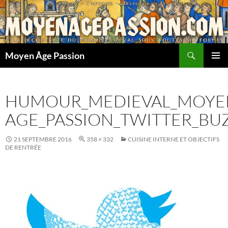
Aller
au
contenu
Recherche
Moyen Âge Passion
MENU
PRINCI
HUMOUR_MEDIEVAL_MOYE
AGE_PASSION_TWITTER_BU
21 SEPTEMBRE 2016
358 × 332
CUISINE INTERNE ET OBJECTIFS
DE RENTRÉE