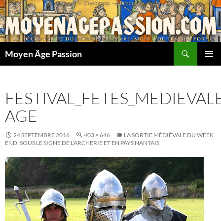
Aller
au
contenu
Recherche
Moyen Âge Passion
MENU
PRINCI
FESTIVAL_FETES_MEDIEVA
AGE
24 SEPTEMBRE 2016
403 × 646
LA SORTIE MÉDIÉVALE DU WEEK
END: SOUS LE SIGNE DE L’ARCHERIE ET EN PAYS NANTAIS