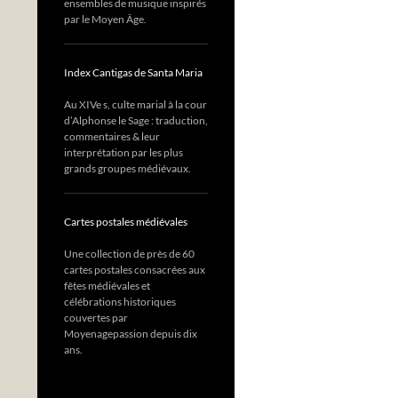
ensembles de musique inspirés
par le Moyen Âge.
Index Cantigas de Santa Maria
Au XIVe s, culte marial à la cour
d’Alphonse le Sage : traduction,
commentaires & leur
interprétation par les plus
grands groupes médiévaux.
Cartes postales médiévales
Une collection de près de 60
cartes postales consacrées aux
fêtes médiévales et
célébrations historiques
couvertes par
Moyenagepassion depuis dix
ans.