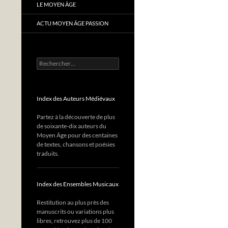
LE MOYEN ÂGE
ACTU MOYEN ÂGE PASSION
Rechercher :
Index des Auteurs Médiévaux
Partez à la découverte de plus
de soixante-dix auteurs du
Moyen Âge pour des centaines
de textes, chansons et poésies
traduits.
Index des Ensembles Musicaux
Restitution au plus près des
manuscrits ou variations plus
libres, retrouvez plus de 100