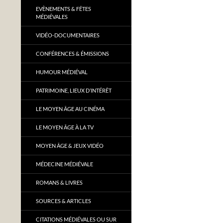
EVÈNEMENTS & FÊTES
MÉDIÉVALES
VIDÉO-DOCUMENTAIRES
CONFÉRENCES & ÉMISSIONS
HUMOUR MÉDIÉVAL
PATRIMOINE, LIEUX D’INTÉRÊT
LE MOYEN ÂGE AU CINÉMA
LE MOYEN ÂGE À LA TV
MOYEN ÂGE & JEUX VIDÉO
MÉDECINE MÉDIÉVALE
ROMANS & LIVRES
SOURCES & ARTICLES
CITATIONS MÉDIÉVALES OU SUR