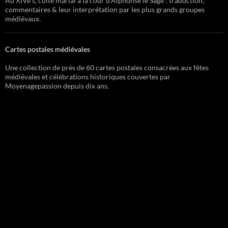
Au XIVe s, culte marial à la cour d’Alphonse le Sage : traduction,
commentaires & leur interprétation par les plus grands groupes
médiévaux.
Cartes postales médiévales
Une collection de près de 60 cartes postales consacrées aux fêtes
médiévales et célébrations historiques couvertes par
Moyenagepassion depuis dix ans.