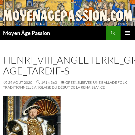
Aller
au
contenu
Recherche
Moyen Âge Passion
MENU
PRINCI
HENRI_VIII_ANGLETERRE_
AGE_TARDIF-S
29 AOÛT 2020
191 × 363
GREENSLEEVES: UNE BALLADE FOLK
TRADITIONNELLE ANGLAISE DU DÉBUT DE LA RENAISSANCE