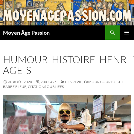
Aller
au
contenu
Recherche
Moyen Âge Passion
MENU
PRINCI
HUMOUR_HISTOIRE_HENRI_
AGE-S
30 AOÛT 2020
700 × 425
HENRI VIII, L’AMOUR COURTOIS ET
BARBE BLEUE, CITATIONS OUBLIÉES