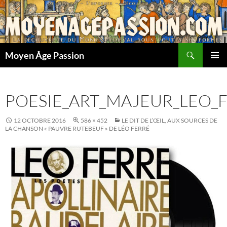
Aller
au
contenu
Recherche
Moyen Âge Passion
MENU
PRINCI
POESIE_ART_MAJEUR_LEO_
12 OCTOBRE 2016
586 × 452
LE DIT DE L’ŒIL, AUX SOURCES DE
LA CHANSON « PAUVRE RUTEBEUF » DE LÉO FERRÉ