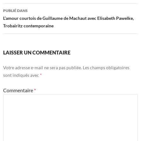
Navigation
PUBLIÉ DANS
des
L’amour courtois de Guillaume de Machaut avec Elisabeth Pawelke,
Trobairitz contemporaine
articles
LAISSER UN COMMENTAIRE
Votre adresse e-mail ne sera pas publiée.
Les champs obligatoires
sont indiqués avec
*
Commentaire
*