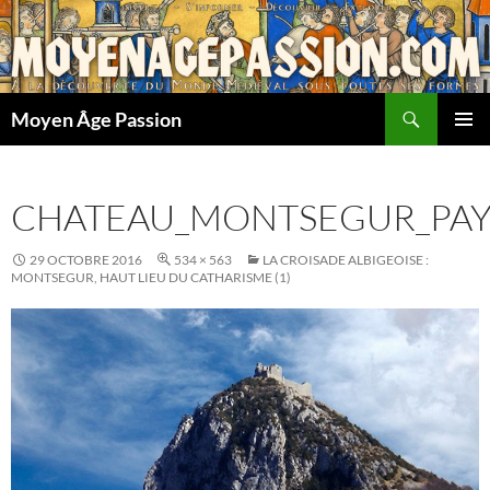
Aller
au
contenu
Recherche
Moyen Âge Passion
MENU
PRINCI
CHATEAU_MONTSEGUR_PAYS
29 OCTOBRE 2016
534 × 563
LA CROISADE ALBIGEOISE :
MONTSEGUR, HAUT LIEU DU CATHARISME (1)