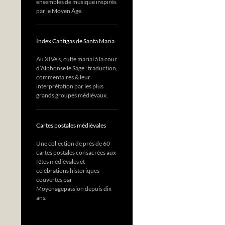
ensembles de musique inspirés
par le Moyen Âge.
Index Cantigas de Santa Maria
Au XIVe s, culte marial à la cour
d’Alphonse le Sage : traduction,
commentaires & leur
interprétation par les plus
grands groupes médiévaux.
Cartes postales médiévales
Une collection de près de 60
cartes postales consacrées aux
fêtes médiévales et
célébrations historiques
couvertes par
Moyenagepassion depuis dix
ans.