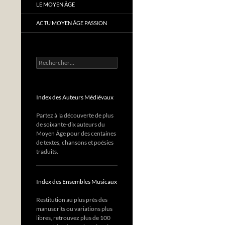
LE MOYEN ÂGE
ACTU MOYEN ÂGE PASSION
Rechercher :
Index des Auteurs Médiévaux
Partez à la découverte de plus
de soixante-dix auteurs du
Moyen Âge pour des centaines
de textes, chansons et poésies
traduits.
Index des Ensembles Musicaux
Restitution au plus près des
manuscrits ou variations plus
libres, retrouvez plus de 100