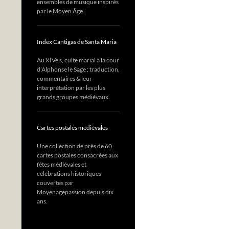
ensembles de musique inspirés
par le Moyen Âge.
Index Cantigas de Santa Maria
Au XIVe s, culte marial à la cour
d’Alphonse le Sage : traduction,
commentaires & leur
interprétation par les plus
grands groupes médiévaux.
Cartes postales médiévales
Une collection de près de 60
cartes postales consacrées aux
fêtes médiévales et
célébrations historiques
couvertes par
Moyenagepassion depuis dix
ans.