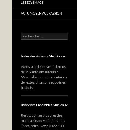
LE MOYEN ÂGE
ACTU MOYEN ÂGE PASSION
Rechercher :
Index des Auteurs Médiévaux
Partez à la découverte de plus
de soixante-dix auteurs du
Moyen Âge pour des centaines
de textes, chansons et poésies
traduits.
Index des Ensembles Musicaux
Restitution au plus près des
manuscrits ou variations plus
libres, retrouvez plus de 100