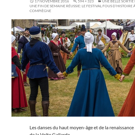
17 NOVEMBRE 2016
594 × 323
UNE BELLE SORTIE
UNE FIN DE SEMAINE RÉUSSIE: LE FESTIVAL FOUS D’HISTOIRE
COMPIÈGNE
Les danses du haut moyen-âge et de la renaissance
de la Volte Gallarde