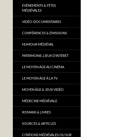
EVÈNEMENTS & FÊTES
MÉDIÉVALES
VIDÉO-DOCUMENTAIRES
CONFÉRENCES & ÉMISSIONS
HUMOUR MÉDIÉVAL
PATRIMOINE, LIEUX D’INTÉRÊT
LE MOYEN ÂGE AU CINÉMA
LE MOYEN ÂGE À LA TV
MOYEN ÂGE & JEUX VIDÉO
MÉDECINE MÉDIÉVALE
ROMANS & LIVRES
SOURCES & ARTICLES
CITATIONS MÉDIÉVALES OU SUR