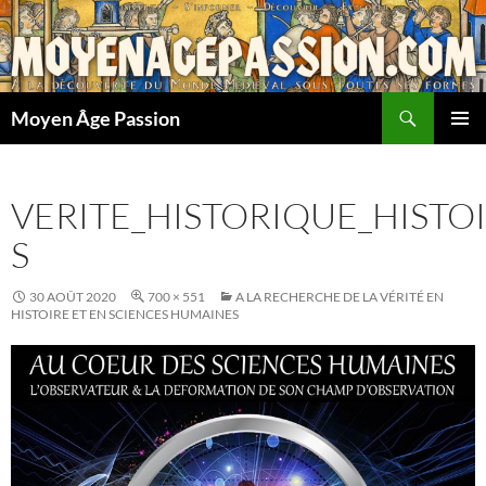
Aller
au
contenu
Recherche
Moyen Âge Passion
MENU
PRINCI
VERITE_HISTORIQUE_HIST
S
30 AOÛT 2020
700 × 551
A LA RECHERCHE DE LA VÉRITÉ EN
HISTOIRE ET EN SCIENCES HUMAINES