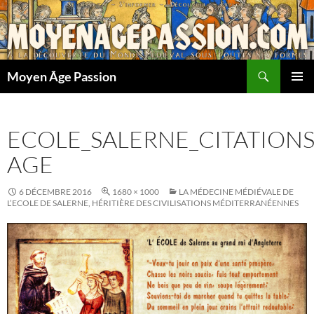
Aller
au
contenu
Recherche
Moyen Âge Passion
MENU
PRINCI
ECOLE_SALERNE_CITATION
AGE
6 DÉCEMBRE 2016
1680 × 1000
LA MÉDECINE MÉDIÉVALE DE
L’ECOLE DE SALERNE, HÉRITIÈRE DES CIVILISATIONS MÉDITERRANÉENNES