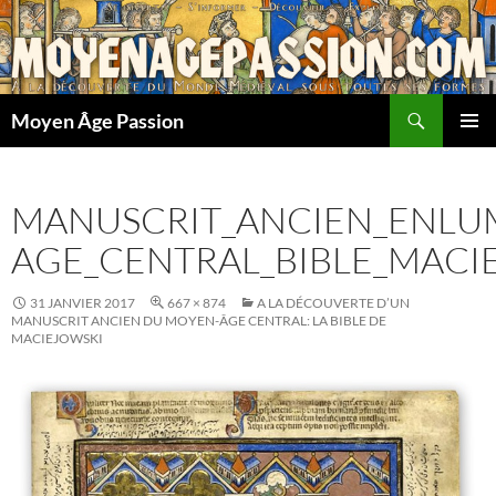
Aller
au
contenu
Recherche
Moyen Âge Passion
MENU
PRINCI
MANUSCRIT_ANCIEN_ENLU
AGE_CENTRAL_BIBLE_MACI
31 JANVIER 2017
667 × 874
A LA DÉCOUVERTE D’UN
MANUSCRIT ANCIEN DU MOYEN-ÂGE CENTRAL: LA BIBLE DE
MACIEJOWSKI