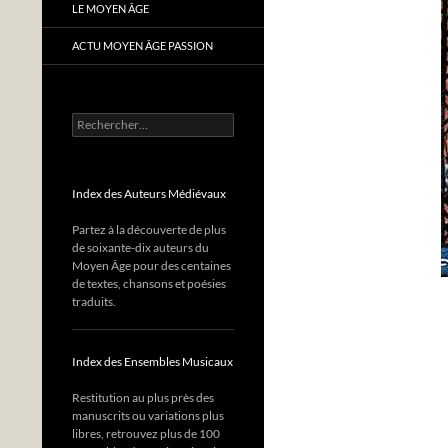
LE MOYEN ÂGE
ACTU MOYEN ÂGE PASSION
Rechercher :
Index des Auteurs Médiévaux
Partez à la découverte de plus
de soixante-dix auteurs du
Moyen Âge pour des centaines
de textes, chansons et poésies
traduits.
Index des Ensembles Musicaux
Restitution au plus près des
manuscrits ou variations plus
libres, retrouvez plus de 100