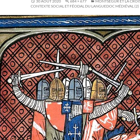
30 AOÛT 2020
684 × 677
MONTSÉGUR ET LA CROIS
CONTEXTE SOCIAL ET FÉODAL DU LANGUEDOC MÉDIÉVAL (2)