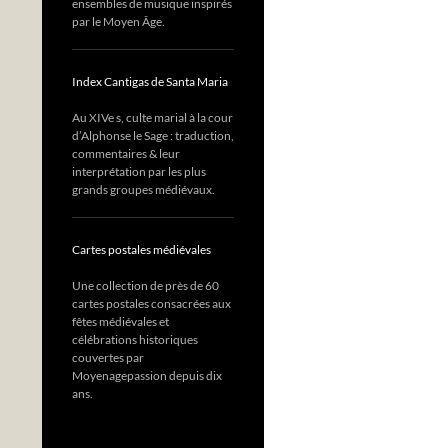
ensembles de musique inspirés
par le Moyen Âge.
Index Cantigas de Santa Maria
Au XIVe s, culte marial à la cour
d’Alphonse le Sage : traduction,
commentaires & leur
interprétation par les plus
grands groupes médiévaux.
Cartes postales médiévales
Une collection de près de 60
cartes postales consacrées aux
fêtes médiévales et
célébrations historiques
couvertes par
Moyenagepassion depuis dix
ans.