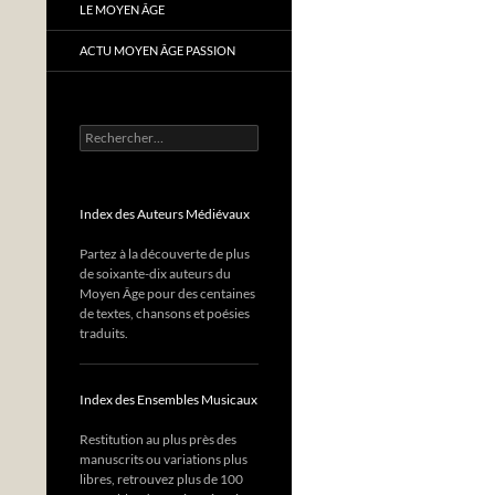
LE MOYEN ÂGE
ACTU MOYEN ÂGE PASSION
Rechercher :
Index des Auteurs Médiévaux
Partez à la découverte de plus
de soixante-dix auteurs du
Moyen Âge pour des centaines
de textes, chansons et poésies
traduits.
Index des Ensembles Musicaux
Restitution au plus près des
manuscrits ou variations plus
libres, retrouvez plus de 100