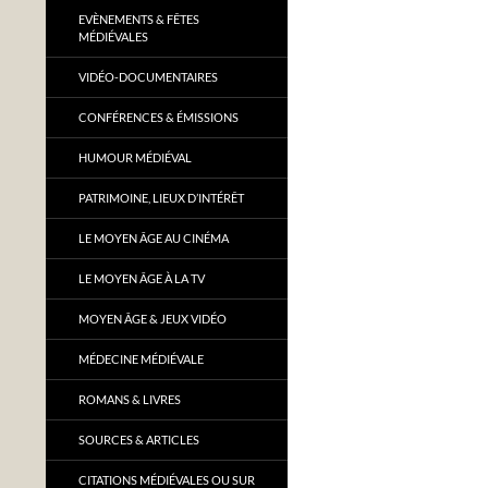
EVÈNEMENTS & FÊTES
MÉDIÉVALES
VIDÉO-DOCUMENTAIRES
CONFÉRENCES & ÉMISSIONS
HUMOUR MÉDIÉVAL
PATRIMOINE, LIEUX D’INTÉRÊT
LE MOYEN ÂGE AU CINÉMA
LE MOYEN ÂGE À LA TV
MOYEN ÂGE & JEUX VIDÉO
MÉDECINE MÉDIÉVALE
ROMANS & LIVRES
SOURCES & ARTICLES
CITATIONS MÉDIÉVALES OU SUR