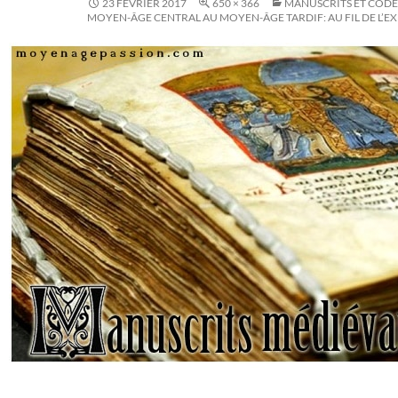
23 FÉVRIER 2017
650 × 366
MANUSCRITS ET CODE
MOYEN-ÂGE CENTRAL AU MOYEN-ÂGE TARDIF: AU FIL DE L’E