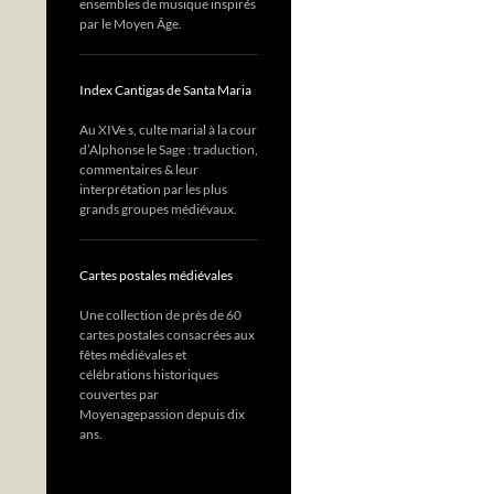
ensembles de musique inspirés
par le Moyen Âge.
Index Cantigas de Santa Maria
Au XIVe s, culte marial à la cour
d’Alphonse le Sage : traduction,
commentaires & leur
interprétation par les plus
grands groupes médiévaux.
Cartes postales médiévales
Une collection de près de 60
cartes postales consacrées aux
fêtes médiévales et
célébrations historiques
couvertes par
Moyenagepassion depuis dix
ans.