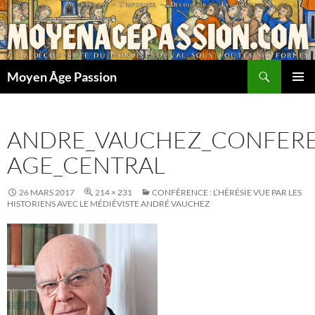
Aller
au
contenu
Recherche
Moyen Âge Passion
MENU
PRINCI
ANDRE_VAUCHEZ_CONFEREN
AGE_CENTRAL
26 MARS 2017
214 × 231
CONFÉRENCE : L’HÉRÉSIE VUE PAR LES
HISTORIENS AVEC LE MÉDIÉVISTE ANDRÉ VAUCHEZ