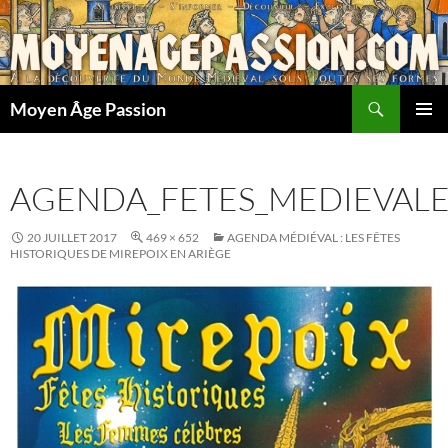
Aller
au
contenu
Recherche
Moyen Âge Passion
MENU
PRINCI
AGENDA_FETES_MEDIEVALES
20 JUILLET 2017
469 × 652
AGENDA MÉDIÉVAL : LES FÊTES
HISTORIQUES DE MIREPOIX EN ARIÈGE