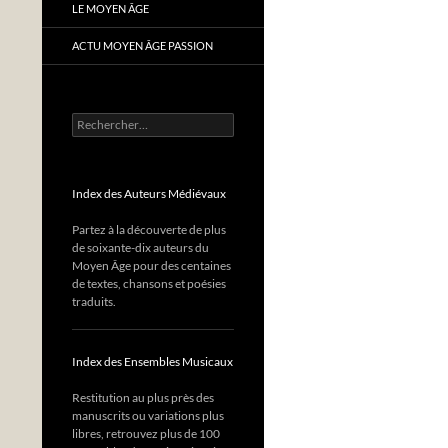
LE MOYEN ÂGE
ACTU MOYEN ÂGE PASSION
Rechercher :
Index des Auteurs Médiévaux
Partez à la découverte de plus
de soixante-dix auteurs du
Moyen Âge pour des centaines
de textes, chansons et poésies
traduits.
Index des Ensembles Musicaux
Restitution au plus près des
manuscrits ou variations plus
libres, retrouvez plus de 100