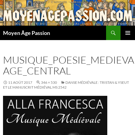
Aller
au
contenu
Recherche
Moyen Âge Passion
MENU
PRINCI
MUSIQUE_POESIE_MEDIEV
AGE_CENTRAL
11 AOÛT 2017
346 × 530
DANSE MÉDIÉVALE : TRISTAN & YSEUT
ET LE MANUSCRIT MÉDIÉVAL MS 2542