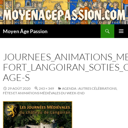
Aller
au
contenu
Recherche
Moyen Âge Passion
MENU
PRINCI
JOURNEES_ANIMATIONS_ME
FORT_LANGOIRAN_SOTIES_
AGE-S
29 AOÛT 2020
243 × 349
AGENDA : AUTRES CÉLÉBRATIONS,
FÊTES ET ANIMATIONS MÉDIÉVALES DU WEEK-END