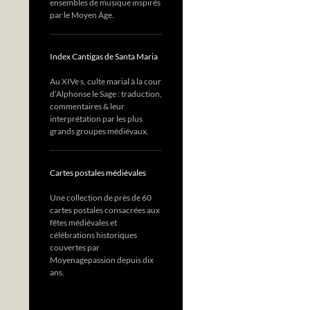
ensembles de musique inspirés
par le Moyen Âge.
Index Cantigas de Santa Maria
Au XIVe s, culte marial à la cour
d’Alphonse le Sage : traduction,
commentaires & leur
interprétation par les plus
grands groupes médiévaux.
Cartes postales médiévales
Une collection de près de 60
cartes postales consacrées aux
fêtes médiévales et
célébrations historiques
couvertes par
Moyenagepassion depuis dix
ans.