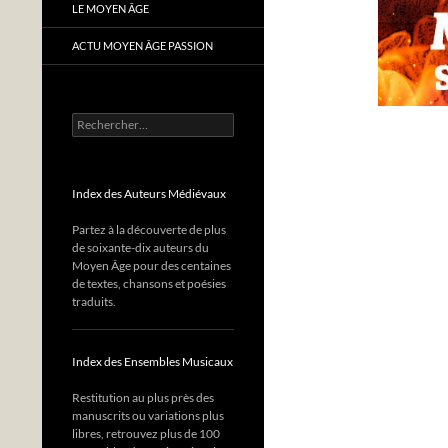
LE MOYEN ÂGE
ACTU MOYEN ÂGE PASSION
Rechercher :
Index des Auteurs Médiévaux
Partez à la découverte de plus
de soixante-dix auteurs du
Moyen Âge pour des centaines
de textes, chansons et poésies
traduits.
Index des Ensembles Musicaux
Restitution au plus près des
manuscrits ou variations plus
libres, retrouvez plus de 100