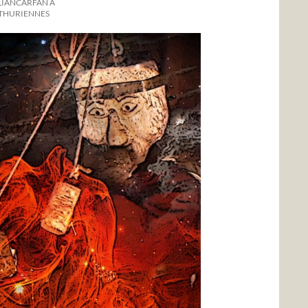
LIANCARFAN À
RTHURIENNES