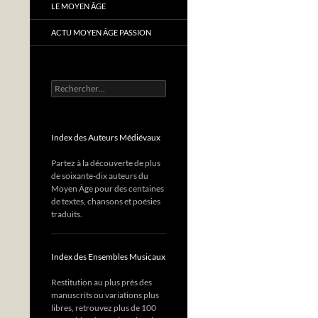
LE MOYEN ÂGE
ACTU MOYEN ÂGE PASSION
Rechercher :
Index des Auteurs Médiévaux
Partez à la découverte de plus
de soixante-dix auteurs du
Moyen Âge pour des centaines
de textes, chansons et poésies
traduits.
Index des Ensembles Musicaux
Restitution au plus près des
manuscrits ou variations plus
libres, retrouvez plus de 100