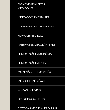
EVÈNEMENTS & FÊTES
MÉDIÉVALES
VIDÉO-DOCUMENTAIRES
CONFÉRENCES & ÉMISSIONS
HUMOUR MÉDIÉVAL
PATRIMOINE, LIEUX D’INTÉRÊT
LE MOYEN ÂGE AU CINÉMA
LE MOYEN ÂGE À LA TV
MOYEN ÂGE & JEUX VIDÉO
MÉDECINE MÉDIÉVALE
ROMANS & LIVRES
SOURCES & ARTICLES
CITATIONS MÉDIÉVALES OU SUR