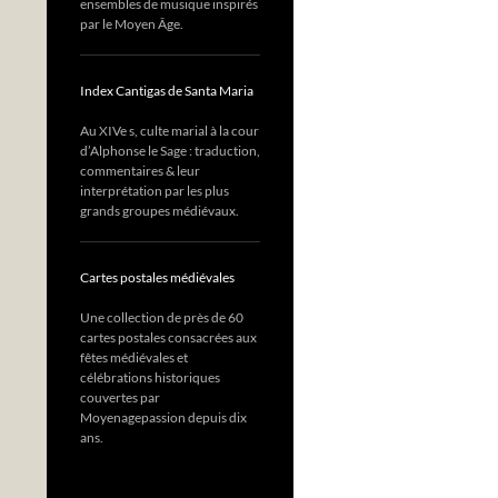
ensembles de musique inspirés
par le Moyen Âge.
Index Cantigas de Santa Maria
Au XIVe s, culte marial à la cour
d’Alphonse le Sage : traduction,
commentaires & leur
interprétation par les plus
grands groupes médiévaux.
Cartes postales médiévales
Une collection de près de 60
cartes postales consacrées aux
fêtes médiévales et
célébrations historiques
couvertes par
Moyenagepassion depuis dix
ans.