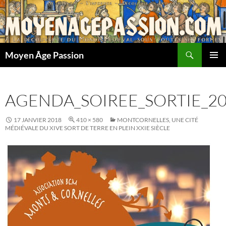
Aller
au
contenu
Recherche
Moyen Âge Passion
MENU
PRINCI
AGENDA_SOIREE_SORTIE_2
17 JANVIER 2018
410 × 580
MONTCORNELLES, UNE CITÉ
MÉDIÉVALE DU XIVE SORT DE TERRE EN PLEIN XXIE SIÈCLE