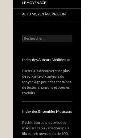
LE MOYEN ÂGE
ACTU MOYEN ÂGE PASSION
Rechercher :
Index des Auteurs Médiévaux
Partez à la découverte de plus
de soixante-dix auteurs du
Moyen Âge pour des centaines
de textes, chansons et poésies
traduits.
Index des Ensembles Musicaux
Restitution au plus près des
manuscrits ou variations plus
libres, retrouvez plus de 100