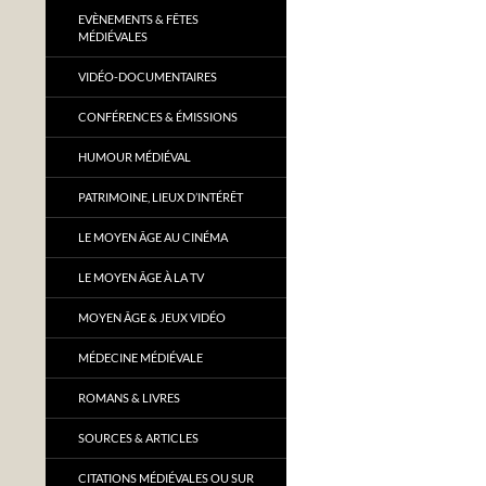
EVÈNEMENTS & FÊTES
MÉDIÉVALES
VIDÉO-DOCUMENTAIRES
CONFÉRENCES & ÉMISSIONS
HUMOUR MÉDIÉVAL
PATRIMOINE, LIEUX D’INTÉRÊT
LE MOYEN ÂGE AU CINÉMA
LE MOYEN ÂGE À LA TV
MOYEN ÂGE & JEUX VIDÉO
MÉDECINE MÉDIÉVALE
ROMANS & LIVRES
SOURCES & ARTICLES
CITATIONS MÉDIÉVALES OU SUR