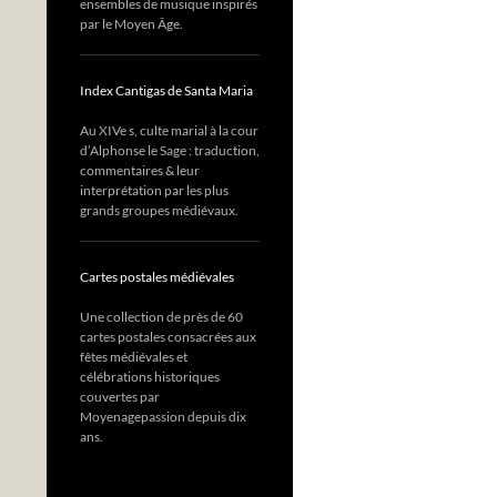
ensembles de musique inspirés
par le Moyen Âge.
Index Cantigas de Santa Maria
Au XIVe s, culte marial à la cour
d’Alphonse le Sage : traduction,
commentaires & leur
interprétation par les plus
grands groupes médiévaux.
Cartes postales médiévales
Une collection de près de 60
cartes postales consacrées aux
fêtes médiévales et
célébrations historiques
couvertes par
Moyenagepassion depuis dix
ans.