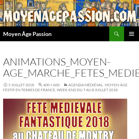
Aller
au
contenu
Recherche
Moyen Âge Passion
MENU
PRINCI
ANIMATIONS_MOYEN-
AGE_MARCHE_FETES_MEDI
5 JUILLET 2018
400 × 600
AGENDA MÉDIÉVAL : MOYEN-ÂGE
FESTIF EN TERRES DE FRANCE, WEEK-END DU 7 AU 8 JUILLET 2018