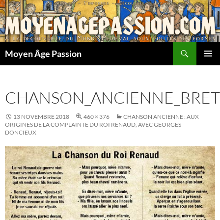
Aller
au
contenu
Recherche
Moyen Âge Passion
MENU
PRINCI
CHANSON_ANCIENNE_BRETO
13 NOVEMBRE 2018
460 × 376
CHANSON ANCIENNE : AUX
ORIGINES DE LA COMPLAINTE DU ROI RENAUD, AVEC GEORGES
DONCIEUX