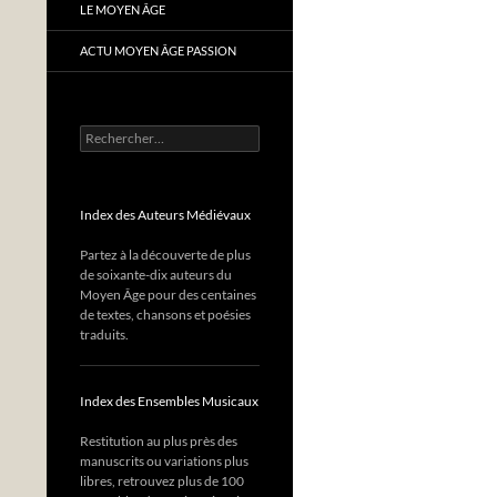
LE MOYEN ÂGE
ACTU MOYEN ÂGE PASSION
Rechercher :
Index des Auteurs Médiévaux
Partez à la découverte de plus
de soixante-dix auteurs du
Moyen Âge pour des centaines
de textes, chansons et poésies
traduits.
Index des Ensembles Musicaux
Restitution au plus près des
manuscrits ou variations plus
libres, retrouvez plus de 100