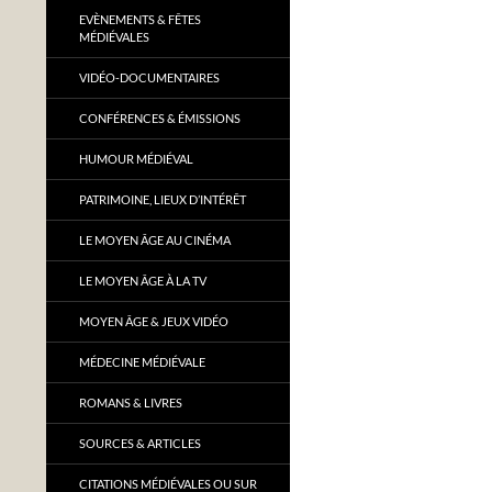
EVÈNEMENTS & FÊTES
MÉDIÉVALES
VIDÉO-DOCUMENTAIRES
CONFÉRENCES & ÉMISSIONS
HUMOUR MÉDIÉVAL
PATRIMOINE, LIEUX D’INTÉRÊT
LE MOYEN ÂGE AU CINÉMA
LE MOYEN ÂGE À LA TV
MOYEN ÂGE & JEUX VIDÉO
MÉDECINE MÉDIÉVALE
ROMANS & LIVRES
SOURCES & ARTICLES
CITATIONS MÉDIÉVALES OU SUR