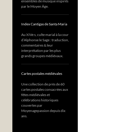
ensembles de musique inspirés
par le Moyen Âge.
Index Cantigas de Santa Maria
Au XIVe s, culte marial à la cour
d’Alphonse le Sage : traduction,
commentaires & leur
interprétation par les plus
grands groupes médiévaux.
Cartes postales médiévales
Une collection de près de 60
cartes postales consacrées aux
fêtes médiévales et
célébrations historiques
couvertes par
Moyenagepassion depuis dix
ans.