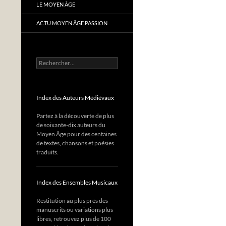
LE MOYEN ÂGE
ACTU MOYEN ÂGE PASSION
Rechercher :
Index des Auteurs Médiévaux
Partez à la découverte de plus
de soixante-dix auteurs du
Moyen Âge pour des centaines
de textes, chansons et poésies
traduits.
Index des Ensembles Musicaux
Restitution au plus près des
manuscrits ou variations plus
libres, retrouvez plus de 100