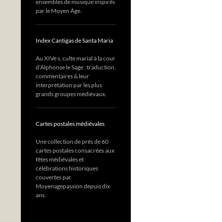
ensembles de musique inspirés
par le Moyen Âge.
Index Cantigas de Santa Maria
Au XIVe s, culte marial à la cour
d’Alphonse le Sage : traduction,
commentaires & leur
interprétation par les plus
grands groupes médiévaux.
Cartes postales médiévales
Une collection de près de 60
cartes postales consacrées aux
fêtes médiévales et
célébrations historiques
couvertes par
Moyenagepassion depuis dix
ans.