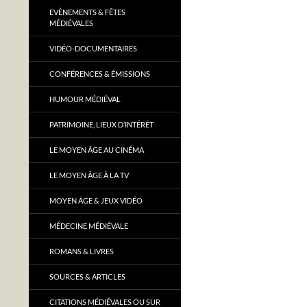
EVÈNEMENTS & FÊTES
MÉDIÉVALES
VIDÉO-DOCUMENTAIRES
CONFÉRENCES & ÉMISSIONS
HUMOUR MÉDIÉVAL
PATRIMOINE, LIEUX D’INTÉRÊT
LE MOYEN ÂGE AU CINÉMA
LE MOYEN ÂGE À LA TV
MOYEN ÂGE & JEUX VIDÉO
MÉDECINE MÉDIÉVALE
ROMANS & LIVRES
SOURCES & ARTICLES
CITATIONS MÉDIÉVALES OU SUR