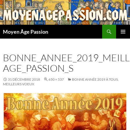
Aller
au
contenu
Recherche
Moyen Âge Passion
MENU
PRINCI
BONNE_ANNEE_2019_MEIL
AGE_PASSION_S
31 DÉCEMBRE 2018
650 × 537
BONNE ANNÉE 2019 À TOUS,
MEILLEURS VOEUX