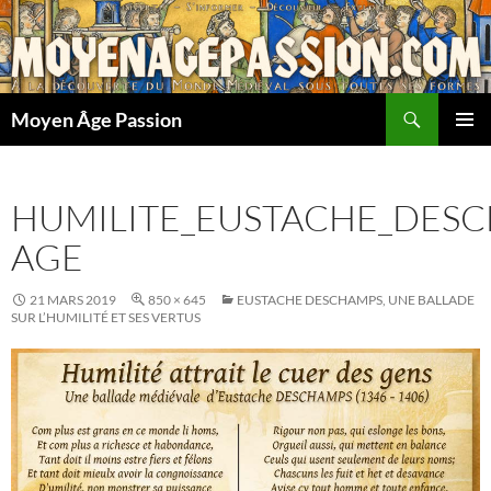
Aller
au
contenu
Recherche
Moyen Âge Passion
MENU
PRINCI
HUMILITE_EUSTACHE_DESC
AGE
21 MARS 2019
850 × 645
EUSTACHE DESCHAMPS, UNE BALLADE
SUR L’HUMILITÉ ET SES VERTUS